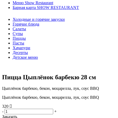
Меню Show Restaurant
Барная карта SHOW RESTAURANT
Холодные и горячие закуски
Горячие блюда
Салаты
Супы
Пиццы
Пасты
Хачапури
Десерты
Детское меню
Пицца Цыплёнок барбекю 28 см
Цыплёнок барбекю, бекон, моцарелла, лук, соус BBQ
Цыплёнок барбекю, бекон, моцарелла, лук, соус BBQ
320
-
+
Заказать