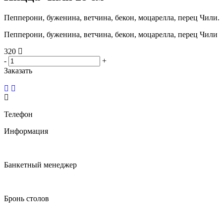
Пепперони, буженина, ветчина, бекон, моцарелла, перец Чили.
Пепперони, буженина, ветчина, бекон, моцарелла, перец Чили
320
-
+
Заказать
Телефон
Информация
8(846)250-2000
Банкетный менеджер
8(904)731-54-15
Бронь столов
8(908)415-20-00